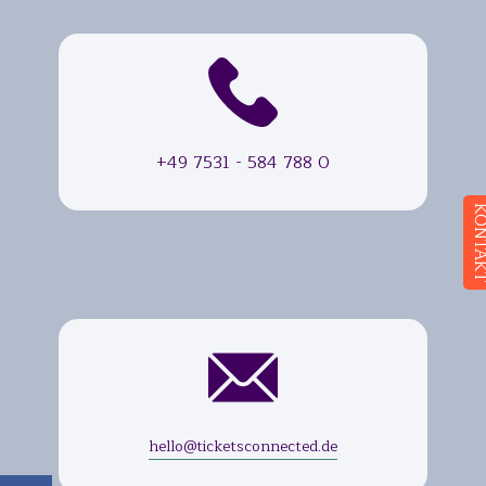
+49 7531 - 584 788 0
KONT
hello@ticketsconnected.de